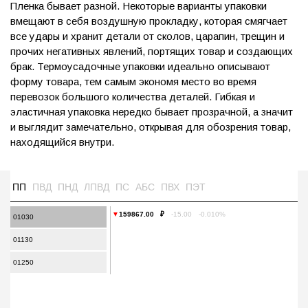
Пленка бывает разной. Некоторые варианты упаковки
вмещают в себя воздушную прокладку, которая смягчает
все удары и хранит детали от сколов, царапин, трещин и
прочих негативных явлений, портящих товар и создающих
брак. Термоусадочные упаковки идеально описывают
форму товара, тем самым экономя место во время
перевозок большого количества деталей. Гибкая и
эластичная упаковка нередко бывает прозрачной, а значит
и выглядит замечательно, открывая для обозрения товар,
находящийся внутри.
ПП
ПВД
ПНД
ЛПВД
ПС
АБС
ПВХ
ПЭТ
▼
159867.00 ₽
-15.00 -0.010%
01030
01130
01250